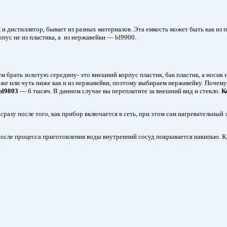
 и дистиллятор, бывает из разных материалов. Эта емкость может быть как из пл
рпус не из пластика, а из нержавейки — bl9900.
 брать золотую середину- это внешний корпус пластик, бак пластик, а носик н
я же или чуть ниже как и из нержавейки, поэтому выбираем нержавейку. Почему
bl9803
— 6 тысяч. В данном случае вы переплатите за внешний вид и стекло.
К
азу после того, как прибор включается в сеть, при этом сам нагревательный э
к после процесса приготовления воды внутренний сосуд покрывается накипью. 