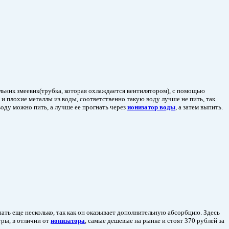
льник змеевик(трубка, которая охлаждается вентилятором), с помощью
 и плохие металлы из воды, соответственно такую воду лучше не пить, так
воду можно пить, а лучше ее прогнать через
ионизатор воды
, а затем выпить.
пать еще несколько, так как он оказывает дополнительную абсорбцию. Здесь
тры, в отличии от
ионизатора
, самые дешевые на рынке и стоят 370 рублей за