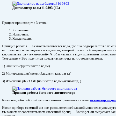
Дистиллятор воды bl-9803 (4L)
Процесс происходит в 3 этапа:
Кипячение.
Испарение.
Конденсация.
Принцип работы — в емкость наливается вода, где она подогревается с помо
которого пар превращается в конденсат, который стекает в 4 литровую емкос
как она является «технической». Чтобы насытить воду полезными минералами
Тем самым у Вас получится идеальная цепочка приготовления воды:
1) Очищение(дистиллятор воды)
2) Минерализация(кремний,шунгит, кварц и тд)
3) Изменение ph и ОВП (ионизатор воды (активатор) )
Принцип работы бытового дистиллятора
Более подробно об этой цепочке можно прочитать в статье
активатор воды 
Носик прибора съемный и в нем расположен небольшой мешочек с углем (уг
мы можем посоветовать всем известный бренд — Rottinger, он выпускает ка
10 штук!