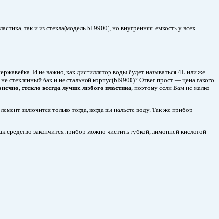
астика, так и из стекла(модель bl 9900), но внутренняя емкость у всех
ержавейка. И не важно, как дистиллятор воды будет называться 4L или же
 не стеклянный бак и не стальной корпус(bl9900)? Ответ прост — цена такого
онечно, стекло всегда лучше любого пластика
, поэтому если Вам не жалко
лемент включится только тогда, когда вы нальете воду. Так же прибор
Как средство закончится прибор можно чистить губкой, лимонной кислотой