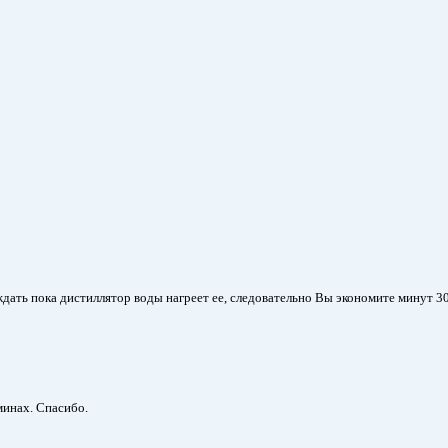
ать пока дистиллятор воды нагреет ее, следовательно Вы экономите минут 30
минах. Спасибо.