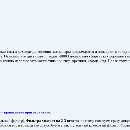
щью тэна и доходит до кипения, затем пары поднимаются и попадают в холоди
ть. Отметим, что дистиллятор воды bl9803 полностью убирает как хорошие так
 нужно использовать камни типа шунгита, кремния, кварца и тд. После этого 
— правильное приготовление
.
ольный фильтр).
Фильтра хватает на 2-3 недели
, поэтому советуем сразу доку
к ионизаторы воды,лакмусовую бумагу так и угольный кокосовый фильтр. Филь