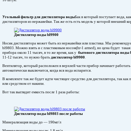
Угольный фильтр для дистиллятора воды
Бак в который поступает вода, как
дистилляторов из нержавейки. Так же есть есть модель у которой внешний ко
Дистиллятор воды bl9900
Носик дистиллятора может быть из нержавейки или пластика. Мы рекомендуем
bl9803. Можно взять и с пластиковым носом(hr-1 armed), но цена будет така
прибора около 11 тысяч, в то же время, как у
бытового дистиллятора воды 
11-12 тысяч, то нужно брать
дистиллятор bl9900
.
Вентилятор, который расположен в верхней части прибор начинает работать ср
автоматически выключится, когда вся вода испарится.
В комплекте так же будет идти чистящее средство для дистиллятора, так ка
или средством от накипи.
Вот так выглядит емкость после 1 раза работы:
Дистиллятор воды bl9803 после работы
Минерализация воды до — 190мг/л
Минерализация воды после: 1,8 мг/л