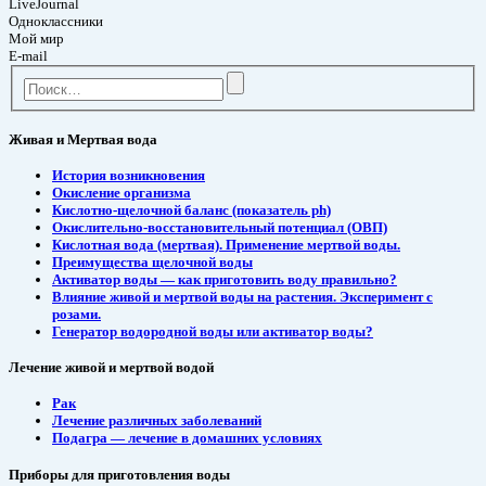
LiveJournal
Одноклассники
Мой мир
E-mail
Живая и Мертвая вода
История возникновения
Окисление организма
Кислотно-щелочной баланс (показатель ph)
Окислительно-восстановительный потенциал (ОВП)
Кислотная вода (мертвая). Применение мертвой воды.
Преимущества щелочной воды
Активатор воды — как приготовить воду правильно?
Влияние живой и мертвой воды на растения. Эксперимент с
розами.
Генератор водородной воды или активатор воды?
Лечение живой и мертвой водой
Рак
Лечение различных заболеваний
Подагра — лечение в домашних условиях
Приборы для приготовления воды